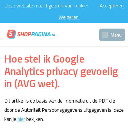
Deze website maakt gebruik van
cookies
Accepteren
Weigeren
Menu
Inloggen
Hoe stel ik Google
Analytics privacy gevoelig
Support
in (AVG wet).
Contact
Dit artikel is op basis van de informatie uit de PDF die
door de Autoriteit Persoonsgegevens uitgegeven is, deze
kan je
hier
bekijken.