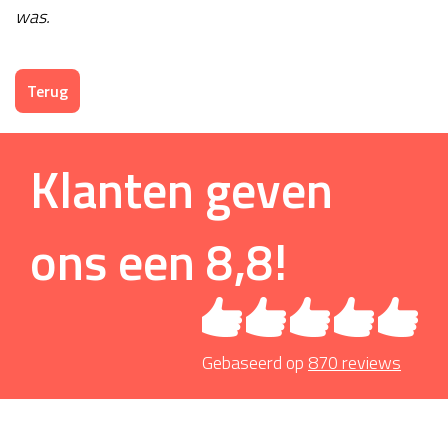
was.
Terug
Klanten geven
ons een
8,8
!
Gebaseerd op
870
reviews