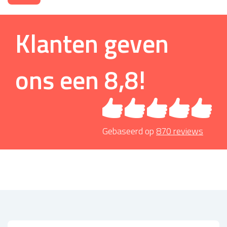
Klanten geven
ons een
8,8
!
Gebaseerd op
870
reviews