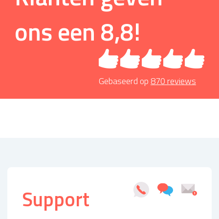
ons een
8,8
!
Gebaseerd op
870
reviews
Support