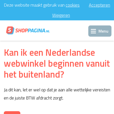
Deze website maakt gebruik van
cookies
Accepteren
Weigeren
Menu
Inloggen
Kan ik een Nederlandse
webwinkel beginnen vanuit
Support
het buitenland?
Contact
Ja dit kan, let er wel op dat je aan alle wettelijke vereisten
en de juiste BTW afdracht zorgt.