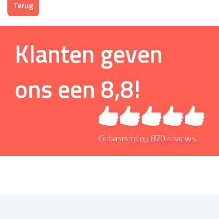
Terug
Klanten geven
ons een
8,8
!
Gebaseerd op
870
reviews