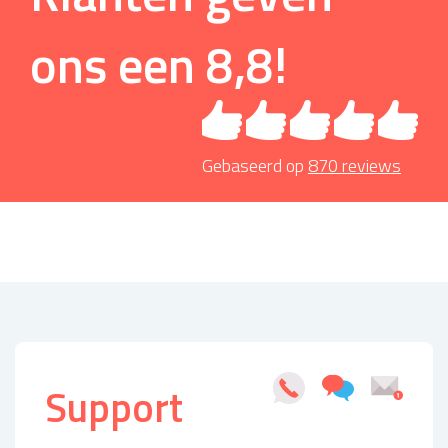
ons een
8,8
!
Gebaseerd op
870
reviews
Support