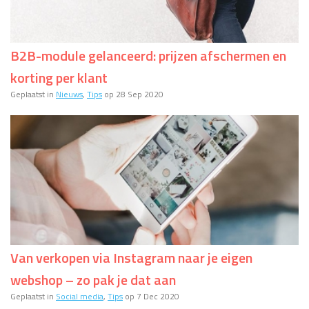
B2B-module gelanceerd: prijzen afschermen en
korting per klant
Geplaatst in
Nieuws
,
Tips
op 28 Sep 2020
Van verkopen via Instagram naar je eigen
webshop – zo pak je dat aan
Geplaatst in
Social media
,
Tips
op 7 Dec 2020