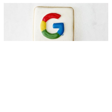
Productvermeldingen in Google Shopping worden
deels gratis
Geplaatst in
Conversie
,
Nieuws
,
Promotie
op 11 May 2020
PROBEER HET
GRATIS!!