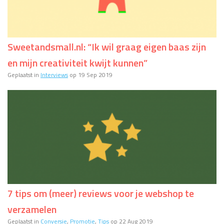
Sweetandsmall.nl: “Ik wil graag eigen baas zijn
en mijn creativiteit kwijt kunnen”
Geplaatst in
Interviews
op 19 Sep 2019
7 tips om (meer) reviews voor je webshop te
verzamelen
Geplaatst in
Conversie
,
Promotie
,
Tips
op 22 Aug 2019