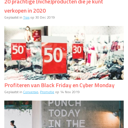
20 prachtige (niche)producten die je kunt
verkopen in 2020
Geplaatst in
Tips
op 30 Dec 2019
Profiteren van Black Friday en Cyber Monday
Geplaatst in
Conversie
,
Promotie
op 14 Nov 2019