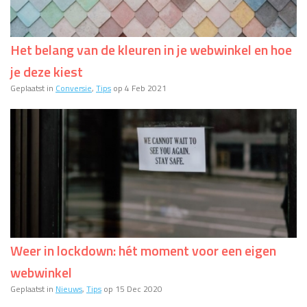
Het belang van de kleuren in je webwinkel en hoe
je deze kiest
Geplaatst in
Conversie
,
Tips
op 4 Feb 2021
Weer in lockdown: hét moment voor een eigen
webwinkel
Geplaatst in
Nieuws
,
Tips
op 15 Dec 2020