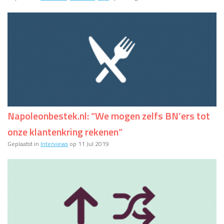
Napoleonbestek.nl: “We mogen zelfs BN’ers tot
onze klantenkring rekenen”
Geplaatst in
Interviews
op 11 Jul 2019