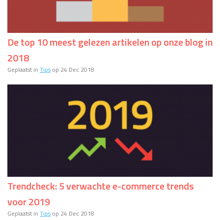
De top 10 meest gelezen artikelen op onze blog in
2018
Geplaatst in
Tips
op 24 Dec 2018
Trendcheck: 5 verwachte e-commerce trends
voor 2019
Geplaatst in
Tips
op 24 Dec 2018