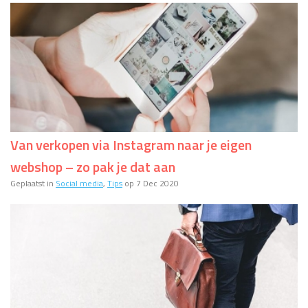
Van verkopen via Instagram naar je eigen
webshop – zo pak je dat aan
Geplaatst in
Social media
,
Tips
op 7 Dec 2020