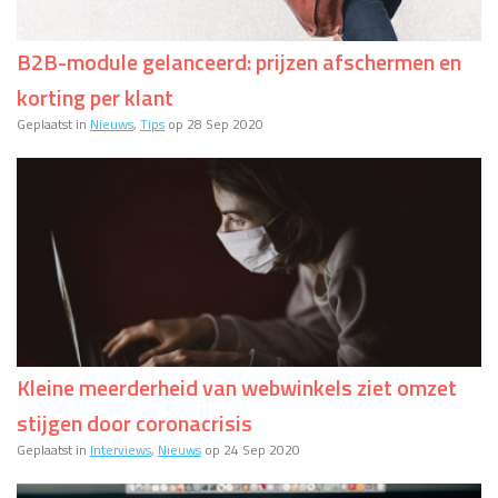
B2B-module gelanceerd: prijzen afschermen en
korting per klant
Geplaatst in
Nieuws
,
Tips
op 28 Sep 2020
Kleine meerderheid van webwinkels ziet omzet
stijgen door coronacrisis
Geplaatst in
Interviews
,
Nieuws
op 24 Sep 2020