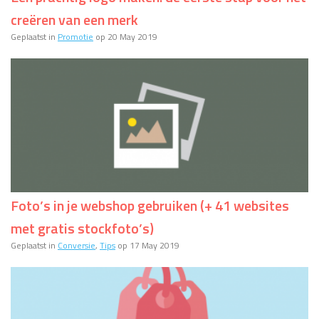
creëren van een merk
Geplaatst in
Promotie
op 20 May 2019
Foto’s in je webshop gebruiken (+ 41 websites
met gratis stockfoto’s)
Geplaatst in
Conversie
,
Tips
op 17 May 2019