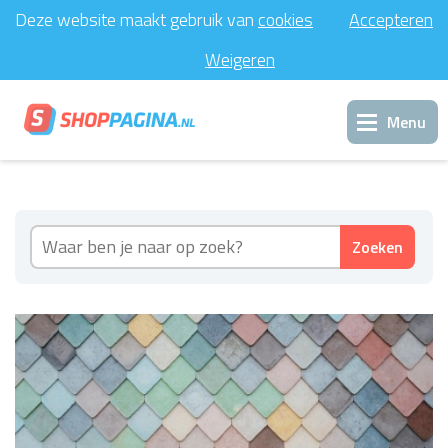
Deze website maakt gebruik van
cookies
Accepteren
Weigeren
Menu
Inloggen
Zoeken
Support
Contact