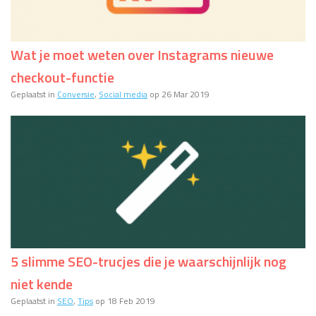
Wat je moet weten over Instagrams nieuwe
checkout-functie
Geplaatst in
Conversie
,
Social media
op 26 Mar 2019
5 slimme SEO-trucjes die je waarschijnlijk nog
niet kende
Geplaatst in
SEO
,
Tips
op 18 Feb 2019