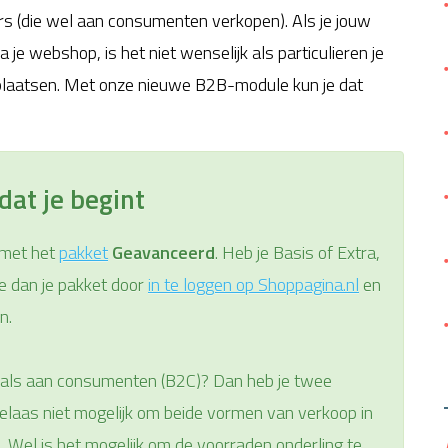
s (die wel aan consumenten verkopen). Als je jouw
a je webshop, is het niet wenselijk als particulieren je
g plaatsen. Met onze nieuwe B2B-module kun je dat
dat je begint
 met het
pakket
Geavanceerd
. Heb je Basis of Extra,
e dan je pakket door
in te loggen op Shoppagina.nl
en
n.
n als aan consumenten (B2C)? Dan heb je twee
helaas niet mogelijk om beide vormen van verkoop in
 Wel is het mogelijk om de voorraden onderling te