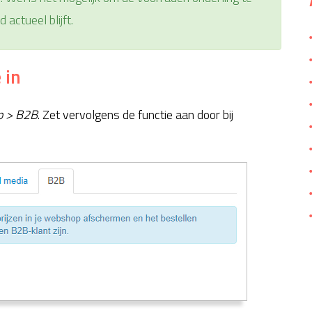
jd actueel blijft.
 in
p > B2B
. Zet vervolgens de functie aan door bij