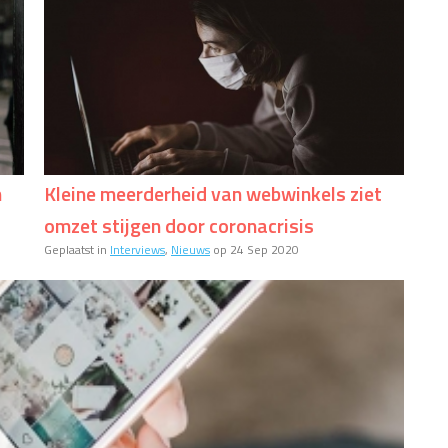
n
Kleine meerderheid van webwinkels ziet
omzet stijgen door coronacrisis
Geplaatst in
Interviews
,
Nieuws
op 24 Sep 2020