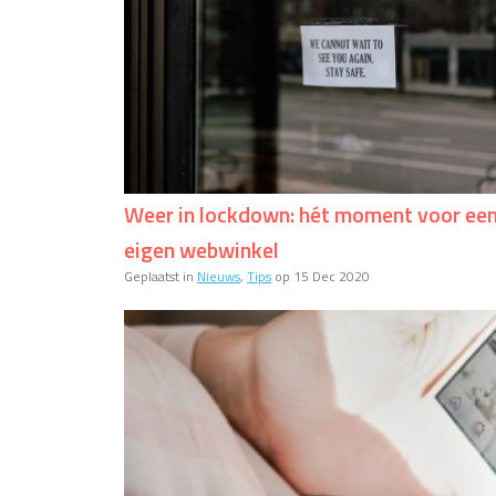
Weer in lockdown: hét moment voor ee
eigen webwinkel
Geplaatst in
Nieuws
,
Tips
op 15 Dec 2020