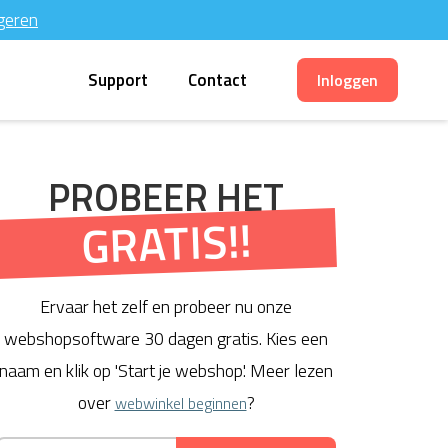
geren
Support
Contact
Inloggen
PROBEER HET
GRATIS!!
Ervaar het zelf en probeer nu onze
webshopsoftware 30 dagen gratis. Kies een
naam en klik op 'Start je webshop'. Meer lezen
over
?
webwinkel beginnen