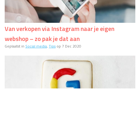
Van verkopen via Instagram naar je eigen
webshop – zo pak je dat aan
Geplaatst in
Social media
,
Tips
op 7 Dec 2020
Productvermeldingen in Google Shopping worden
deels gratis
Geplaatst in
Conversie
,
Nieuws
,
Promotie
op 11 May 2020