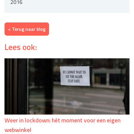
2016
< Terug naar blog
Lees ook:
Weer in lockdown: hét moment voor een eigen
webwinkel