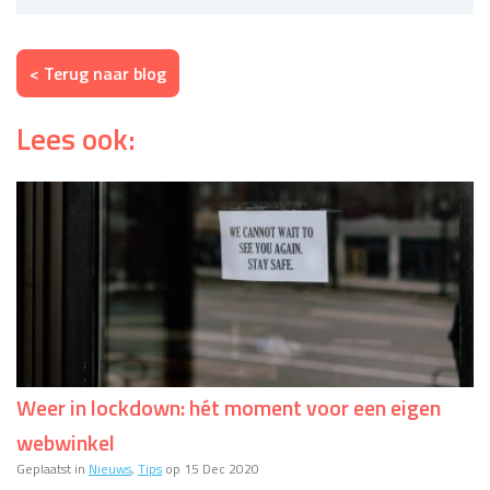
< Terug naar blog
Lees ook:
Weer in lockdown: hét moment voor een eigen
webwinkel
Geplaatst in
Nieuws
,
Tips
op 15 Dec 2020