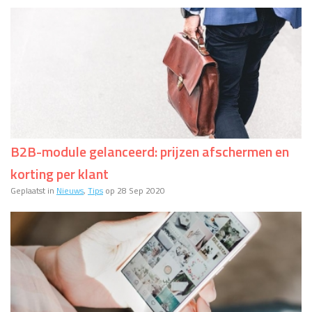
B2B-module gelanceerd: prijzen afschermen en
korting per klant
Geplaatst in
Nieuws
,
Tips
op 28 Sep 2020