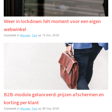
Weer in lockdown: hét moment voor een eigen
webwinkel
Geplaatst in
Nieuws
,
Tips
op 15 Dec 2020
B2B-module gelanceerd: prijzen afschermen en
korting per klant
Geplaatst in
Nieuws
,
Tips
op 28 Sep 2020