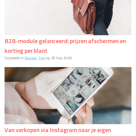
B2B-module gelanceerd: prijzen afschermen en
korting per klant
Geplaatst in
Nieuws
,
Tips
op 28 Sep 2020
Van verkopen via Instagram naar je eigen