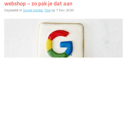
webshop – zo pak je dat aan
Geplaatst in
Social media
,
Tips
op 7 Dec 2020
Productvermeldingen in Google Shopping worden
deels gratis
Geplaatst in
Conversie
,
Nieuws
,
Promotie
op 11 May 2020
PROBEER HET