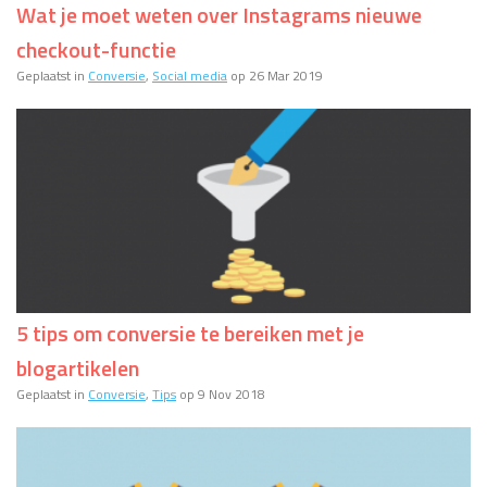
Wat je moet weten over Instagrams nieuwe
checkout-functie
Geplaatst in
Conversie
,
Social media
op 26 Mar 2019
5 tips om conversie te bereiken met je
blogartikelen
Geplaatst in
Conversie
,
Tips
op 9 Nov 2018