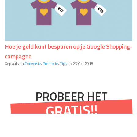
Hoe je geld kunt besparen op je Google Shopping-
campagne
Geplaatst in
Conversie
,
Promotie
,
Tips
op 23 Oct 2018
PROBEER HET
GRATIS!!
Ervaar het zelf en probeer nu onze webshopsoftware